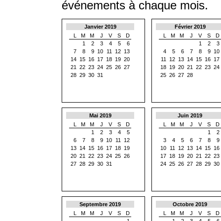
événements à chaque mois.
Janvier 2019
Février 2019
L
M
M
J
V
S
D
L
M
M
J
V
S
D
1
2
3
4
5
6
1
2
3
7
8
9
10
11
12
13
4
5
6
7
8
9
10
14
15
16
17
18
19
20
11
12
13
14
15
16
17
21
22
23
24
25
26
27
18
19
20
21
22
23
24
28
29
30
31
25
26
27
28
Mai 2019
Juin 2019
L
M
M
J
V
S
D
L
M
M
J
V
S
D
1
2
3
4
5
1
2
6
7
8
9
10
11
12
3
4
5
6
7
8
9
13
14
15
16
17
18
19
10
11
12
13
14
15
16
20
21
22
23
24
25
26
17
18
19
20
21
22
23
27
28
29
30
31
24
25
26
27
28
29
30
Septembre 2019
Octobre 2019
L
M
M
J
V
S
D
L
M
M
J
V
S
D
1
1
2
3
4
5
6