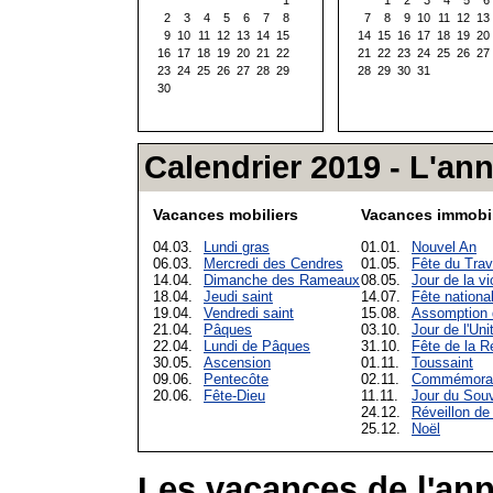
2
3
4
5
6
7
8
7
8
9
10
11
12
13
9
10
11
12
13
14
15
14
15
16
17
18
19
20
16
17
18
19
20
21
22
21
22
23
24
25
26
27
23
24
25
26
27
28
29
28
29
30
31
30
Calendrier 2019 - L'an
Vacances mobiliers
Vacances immobil
04.03.
Lundi gras
01.01.
Nouvel An
06.03.
Mercredi des Cendres
01.05.
Fête du Trav
14.04.
Dimanche des Rameaux
08.05.
Jour de la vi
18.04.
Jeudi saint
14.07.
Fête nationa
19.04.
Vendredi saint
15.08.
Assomption 
21.04.
Pâques
03.10.
Jour de l'Un
22.04.
Lundi de Pâques
31.10.
Fête de la R
30.05.
Ascension
01.11.
Toussaint
09.06.
Pentecôte
02.11.
Commémorati
20.06.
Fête-Dieu
11.11.
Jour du Souv
24.12.
Réveillon de
25.12.
Noël
Les vacances de l'ann