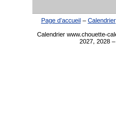
Page d'accueil
–
Calendrier
Calendrier www.chouette-cal
2027, 2028 – 