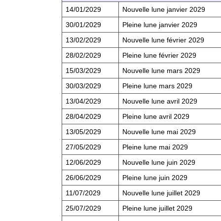
14/01/2029
Nouvelle lune janvier 2029
30/01/2029
Pleine lune janvier 2029
13/02/2029
Nouvelle lune février 2029
28/02/2029
Pleine lune février 2029
15/03/2029
Nouvelle lune mars 2029
30/03/2029
Pleine lune mars 2029
13/04/2029
Nouvelle lune avril 2029
28/04/2029
Pleine lune avril 2029
13/05/2029
Nouvelle lune mai 2029
27/05/2029
Pleine lune mai 2029
12/06/2029
Nouvelle lune juin 2029
26/06/2029
Pleine lune juin 2029
11/07/2029
Nouvelle lune juillet 2029
25/07/2029
Pleine lune juillet 2029