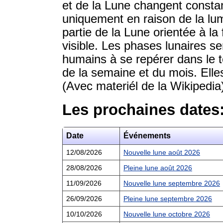
et de la Lune changent consta
uniquement en raison de la lumiè
partie de la Lune orientée à la f
visible. Les phases lunaires se
humains à se repérer dans le te
de la semaine et du mois. Ell
(Avec materiél de la Wikipedia
Les prochaines dates
Date
Événements
12/08/2026
Nouvelle lune août 2026
28/08/2026
Pleine lune août 2026
11/09/2026
Nouvelle lune septembre 2026
26/09/2026
Pleine lune septembre 2026
10/10/2026
Nouvelle lune octobre 2026