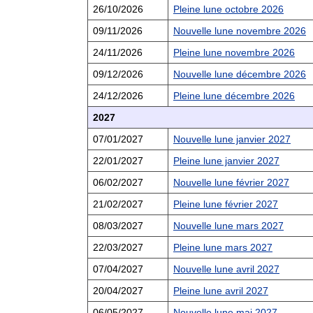
26/10/2026
Pleine lune octobre 2026
09/11/2026
Nouvelle lune novembre 2026
24/11/2026
Pleine lune novembre 2026
09/12/2026
Nouvelle lune décembre 2026
24/12/2026
Pleine lune décembre 2026
2027
07/01/2027
Nouvelle lune janvier 2027
22/01/2027
Pleine lune janvier 2027
06/02/2027
Nouvelle lune février 2027
21/02/2027
Pleine lune février 2027
08/03/2027
Nouvelle lune mars 2027
22/03/2027
Pleine lune mars 2027
07/04/2027
Nouvelle lune avril 2027
20/04/2027
Pleine lune avril 2027
06/05/2027
Nouvelle lune mai 2027