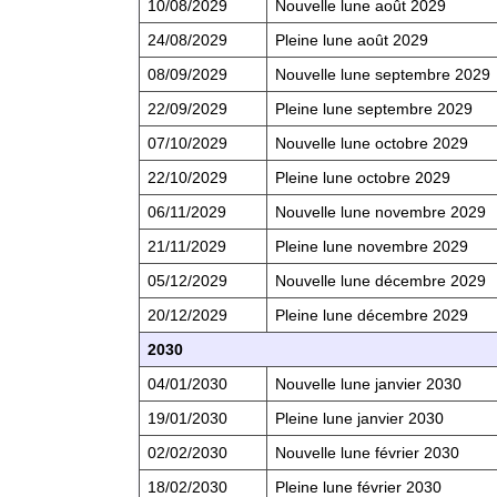
10/08/2029
Nouvelle lune août 2029
24/08/2029
Pleine lune août 2029
08/09/2029
Nouvelle lune septembre 2029
22/09/2029
Pleine lune septembre 2029
07/10/2029
Nouvelle lune octobre 2029
22/10/2029
Pleine lune octobre 2029
06/11/2029
Nouvelle lune novembre 2029
21/11/2029
Pleine lune novembre 2029
05/12/2029
Nouvelle lune décembre 2029
20/12/2029
Pleine lune décembre 2029
2030
04/01/2030
Nouvelle lune janvier 2030
19/01/2030
Pleine lune janvier 2030
02/02/2030
Nouvelle lune février 2030
18/02/2030
Pleine lune février 2030