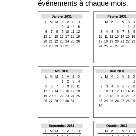
événements à chaque mois.
Janvier 2031
Février 2031
L
M
M
J
V
S
D
L
M
M
J
V
S
D
1
2
3
4
5
1
2
6
7
8
9
10
11
12
3
4
5
6
7
8
9
13
14
15
16
17
18
19
10
11
12
13
14
15
16
20
21
22
23
24
25
26
17
18
19
20
21
22
23
27
28
29
30
31
24
25
26
27
28
Mai 2031
Juin 2031
L
M
M
J
V
S
D
L
M
M
J
V
S
D
1
2
3
4
1
5
6
7
8
9
10
11
2
3
4
5
6
7
8
12
13
14
15
16
17
18
9
10
11
12
13
14
15
19
20
21
22
23
24
25
16
17
18
19
20
21
22
26
27
28
29
30
31
23
24
25
26
27
28
29
30
Septembre 2031
Octobre 2031
L
M
M
J
V
S
D
L
M
M
J
V
S
D
1
2
3
4
5
6
7
1
2
3
4
5