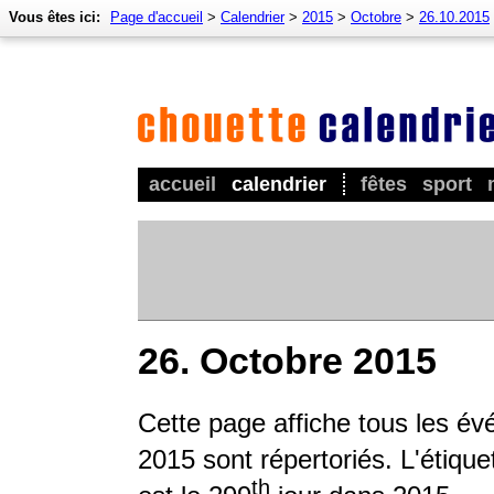
Vous êtes ici:
Page d'accueil
>
Calendrier
>
2015
>
Octobre
>
26.10.2015
accueil
calendrier
fêtes
sport
26. Octobre 2015
Cette page affiche tous les év
2015 sont répertoriés. L'étique
th