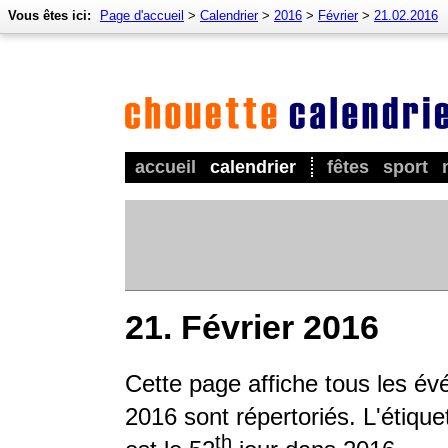
Vous êtes ici:
Page d'accueil
>
Calendrier
>
2016
>
Février
>
21.02.2016
accueil
calendrier
fêtes
sport
21. Février 2016
Cette page affiche tous les é
2016 sont répertoriés. L'étique
th