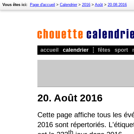
Vous êtes ici:
Page d'accueil
>
Calendrier
>
2016
>
Août
>
20.08.2016
accueil
calendrier
fêtes
sport
20. Août 2016
Cette page affiche tous les é
2016 sont répertoriés. L'étique
th