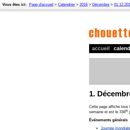
Vous êtes ici:
Page d'accueil
>
Calendrier
>
2016
>
Décembre
>
01.12.20
accueil
calend
1. Décembr
Cette page affiche tous
th
semaine et est le 336
j
Événements générals
Journée mondiale 