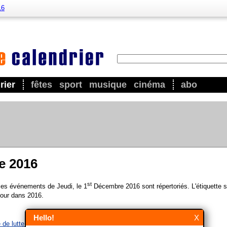
16
rier
fêtes
sport
musique
cinéma
abo
e 2016
st
 les événements de Jeudi, le 1
Décembre 2016 sont répertoriés. L'étiquette s
our dans 2016.
Hello!
X
de lutte contre le sida