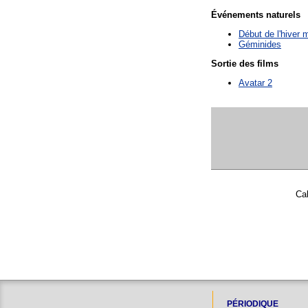
Événements naturels
Début de l'hiver 
Géminides
Sortie des films
Avatar 2
Cal
PÉRIODIQUE