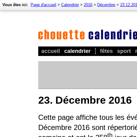
Vous êtes ici:
Page d'accueil
>
Calendrier
>
2016
>
Décembre
>
23.12.20
accueil
calendrier
fêtes
sport
23. Décembre 2016
Cette page affiche tous les é
Décembre 2016 sont répertoriés
th