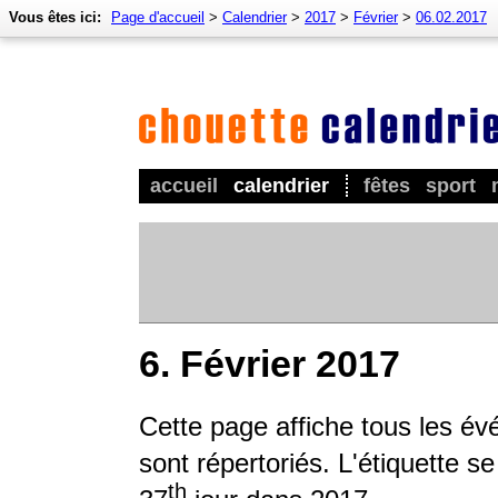
Vous êtes ici:
Page d'accueil
>
Calendrier
>
2017
>
Février
>
06.02.2017
accueil
calendrier
fêtes
sport
6. Février 2017
Cette page affiche tous les év
sont répertoriés. L'étiquette s
th