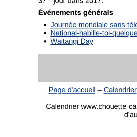
37
jour dans 2017.
Événements générals
Journée mondiale sans tél
National-habille-toi-quelq
Waitangi Day
Page d'accueil
–
Calendrier
Calendrier www.chouette-cale
d'a