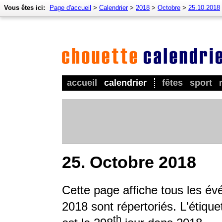
Vous êtes ici:
Page d'accueil
>
Calendrier
>
2018
>
Octobre
>
25.10.2018
accueil
calendrier
fêtes
sport
25. Octobre 2018
Cette page affiche tous les év
2018 sont répertoriés. L'étique
th