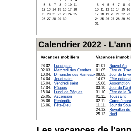
5
6
7
8
9
10
11
3
4
5
6
7
8
9
12
13
14
15
16
17
18
10
11
12
13
14
15
16
19
20
21
22
23
24
25
17
18
19
20
21
22
23
26
27
28
29
30
24
25
26
27
28
29
30
31
Calendrier 2022 - L'an
Vacances mobiliers
Vacances immobil
28.02.
Lundi gras
01.01.
Nouvel An
02.03.
Mercredi des Cendres
01.05.
Fête du Trav
10.04.
Dimanche des Rameaux
08.05.
Jour de la vi
14.04.
Jeudi saint
14.07.
Fête nationa
15.04.
Vendredi saint
15.08.
Assomption 
17.04.
Pâques
03.10.
Jour de l'Un
18.04.
Lundi de Pâques
31.10.
Fête de la R
26.05.
Ascension
01.11.
Toussaint
05.06.
Pentecôte
02.11.
Commémorati
16.06.
Fête-Dieu
11.11.
Jour du Souv
24.12.
Réveillon de
25.12.
Noël
Les vacances de l'ann