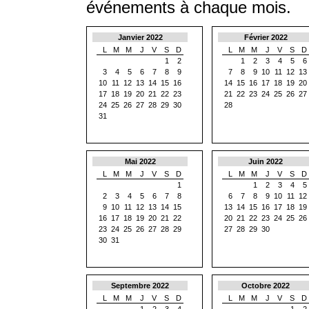
événements à chaque mois.
Janvier 2022
Février 2022
L
M
M
J
V
S
D
L
M
M
J
V
S
D
1
2
1
2
3
4
5
6
3
4
5
6
7
8
9
7
8
9
10
11
12
13
10
11
12
13
14
15
16
14
15
16
17
18
19
20
17
18
19
20
21
22
23
21
22
23
24
25
26
27
24
25
26
27
28
29
30
28
31
Mai 2022
Juin 2022
L
M
M
J
V
S
D
L
M
M
J
V
S
D
1
1
2
3
4
5
2
3
4
5
6
7
8
6
7
8
9
10
11
12
9
10
11
12
13
14
15
13
14
15
16
17
18
19
16
17
18
19
20
21
22
20
21
22
23
24
25
26
23
24
25
26
27
28
29
27
28
29
30
30
31
Septembre 2022
Octobre 2022
L
M
M
J
V
S
D
L
M
M
J
V
S
D
1
2
3
4
1
2