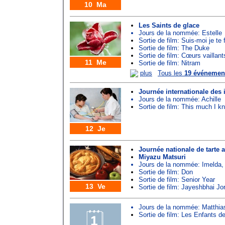
10 Ma
Les Saints de glace
Jours de la nommée:
Estelle
Sortie de film: Suis-moi je te 
Sortie de film: The Duke
Sortie de film: Cœurs vaillant
11 Me
Sortie de film: Nitram
plus
Tous les
19 événemen
Journée internationale des 
Jours de la nommée:
Achille
Sortie de film: This much I k
12 Je
Journée nationale de tart
Miyazu Matsuri
Jours de la nommée:
Imelda
Sortie de film: Don
Sortie de film: Senior Year
13 Ve
Sortie de film: Jayeshbhai Jo
Jours de la nommée:
Matthia
Sortie de film: Les Enfants de 