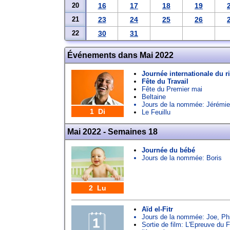
20
16
17
18
19
21
23
24
25
26
22
30
31
Événements dans Mai 2022
Journée internationale du ri
Fête du Travail
Fête du Premier mai
Beltaine
Jours de la nommée:
Jérémie
1 Di
Le Feuillu
Mai 2022 - Semaines 18
Journée du bébé
Jours de la nommée:
Boris
2 Lu
Aïd el-Fitr
Jours de la nommée:
Joe
,
Ph
Sortie de film: L'Epreuve du 