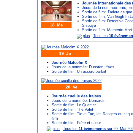
Journée internationale des
Jours de la nommée:
Eric
,
Er
Sortie de film: J'adore ce que
Sortie de film: Van Gogh In L
Sortie de film: Detective Con
18 Me
Shibuya
Sortie de film: Memento Mori
plus
Tous les
10 événemen
19 Je
Journée Malcolm X
Jours de la nommée:
Dunstan
,
Yves
Sortie de film: Un accord parfait
20 Ve
Journée cueille des fraises
Jours de la nommée:
Bernardin
Sortie de film: Le Quartier
Sortie de film: The Valet
Sortie de film: Tic et Tac, les Rangers du risque
film
Sortie de film: Frère et soeur
plus
Tous les
11 événements
sur 20. Mai 20