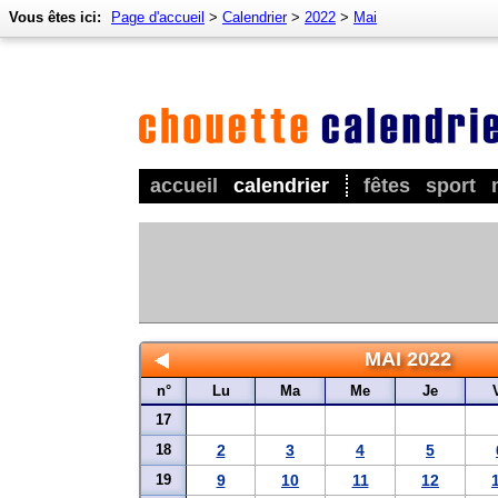
Vous êtes ici:
Page d'accueil
>
Calendrier
>
2022
>
Mai
accueil
calendrier
fêtes
sport
MAI 2022
n°
Lu
Ma
Me
Je
17
18
2
3
4
5
19
9
10
11
12