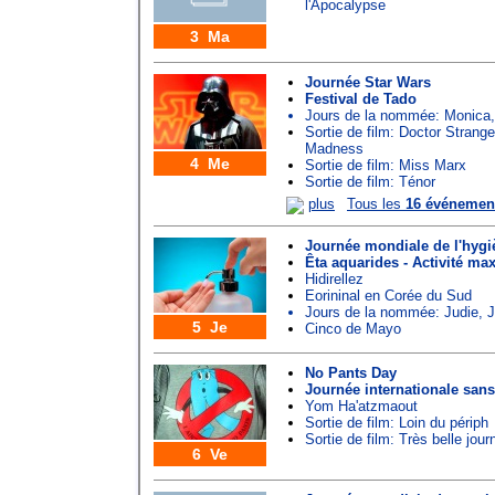
l'Apocalypse
3 Ma
Journée Star Wars
Festival de Tado
Jours de la nommée:
Monica
Sortie de film: Doctor Strange
Madness
4 Me
Sortie de film: Miss Marx
Sortie de film: Ténor
plus
Tous les
16 événemen
Journée mondiale de l'hyg
Êta aquarides - Activité ma
Hidirellez
Eorininal en Corée du Sud
Jours de la nommée:
Judie
,
J
5 Je
Cinco de Mayo
No Pants Day
Journée internationale san
Yom Ha'atzmaout
Sortie de film: Loin du périph
Sortie de film: Très belle jour
6 Ve