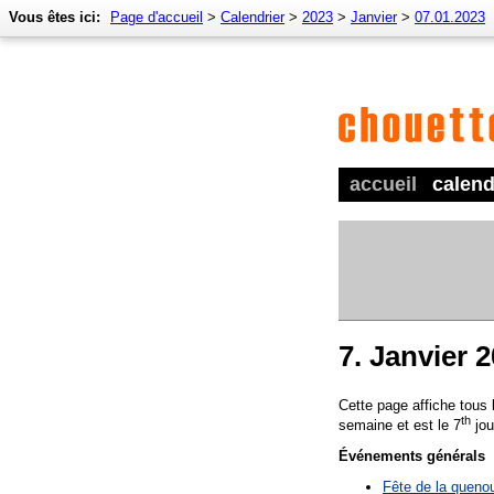
Vous êtes ici:
Page d'accueil
>
Calendrier
>
2023
>
Janvier
>
07.01.2023
accueil
calend
7. Janvier 
Cette page affiche tous
th
semaine et est le 7
jou
Événements générals
Fête de la quenou