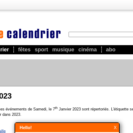
rier
fêtes
sport
musique
cinéma
abo
2023
th
 les événements de Samedi, le 7
Janvier 2023 sont répertoriés. L'étiquette s
r dans 2023.
Hello!
X
ille