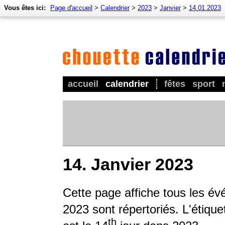
Vous êtes ici:
Page d'accueil
>
Calendrier
>
2023
>
Janvier
>
14.01.2023
accueil
calendrier
fêtes
sport
14. Janvier 2023
Cette page affiche tous les é
2023 sont répertoriés. L'étique
th