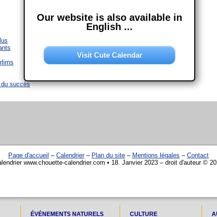
Our website is also available in
English ...
lus
ants
Visit Cute Calendar
rlims
 du succès
Page d'accueil
–
Calendrier
–
Plan du site
–
Mentions légales
–
Contact
lendrier www.chouette-calendrier.com • 18. Janvier 2023 – droit d'auteur © 2
ÉVÉNEMENTS NATURELS
CULTURE
A