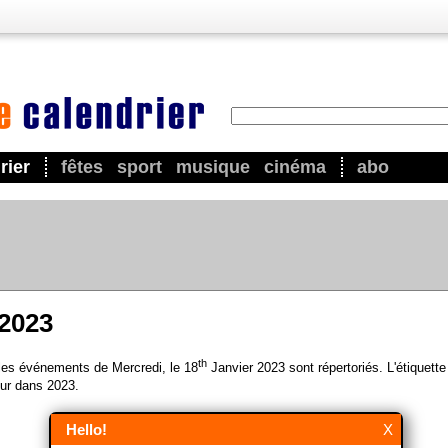
rier
fêtes
sport
musique
cinéma
abo
 2023
th
 les événements de Mercredi, le 18
Janvier 2023 sont répertoriés. L'étiquette
ur dans 2023.
Hello!
X