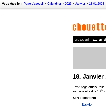
Vous êtes ici:
Page d'accueil
>
Calendrier
>
2023
>
Janvier
>
18.01.2023
accueil
calend
18. Janvier
Cette page affiche tous
th
semaine et est le 18
jo
Sortie des films
Babylon