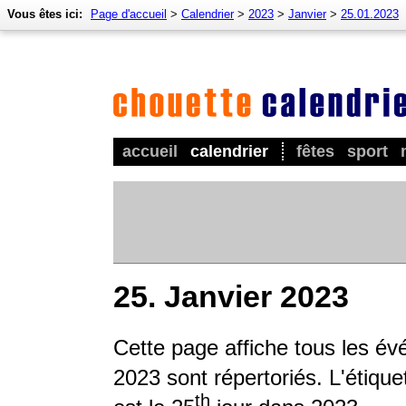
Vous êtes ici:
Page d'accueil
>
Calendrier
>
2023
>
Janvier
>
25.01.2023
accueil
calendrier
fêtes
sport
25. Janvier 2023
Cette page affiche tous les é
2023 sont répertoriés. L'étique
th