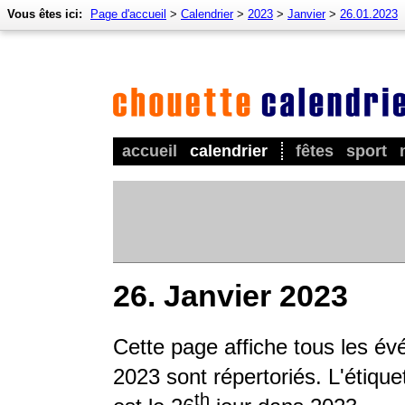
Vous êtes ici:
Page d'accueil
>
Calendrier
>
2023
>
Janvier
>
26.01.2023
accueil
calendrier
fêtes
sport
26. Janvier 2023
Cette page affiche tous les év
2023 sont répertoriés. L'étique
th