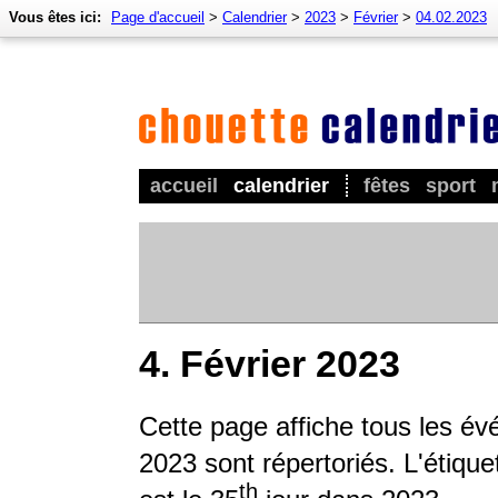
Vous êtes ici:
Page d'accueil
>
Calendrier
>
2023
>
Février
>
04.02.2023
accueil
calendrier
fêtes
sport
4. Février 2023
Cette page affiche tous les é
2023 sont répertoriés. L'étique
th