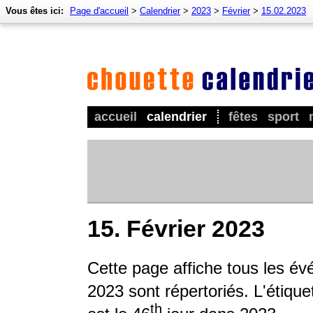
Vous êtes ici:
Page d'accueil
>
Calendrier
>
2023
>
Février
>
15.02.2023
accueil
calendrier
fêtes
sport
15. Février 2023
Cette page affiche tous les é
2023 sont répertoriés. L'étique
th