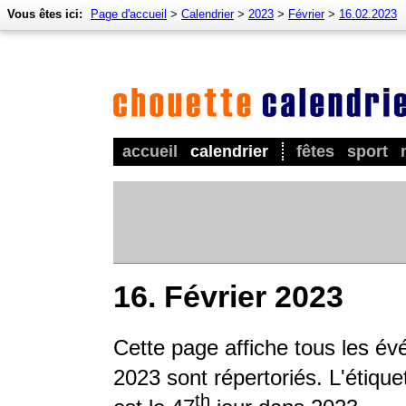
Vous êtes ici:
Page d'accueil
>
Calendrier
>
2023
>
Février
>
16.02.2023
accueil
calendrier
fêtes
sport
16. Février 2023
Cette page affiche tous les év
2023 sont répertoriés. L'étique
th