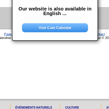
Our website is also available in
English ...
Visit Cute Calendar
Page d'accueil
–
Calendrier
–
Plan du site
–
Mentions légales
–
Contact
lendrier www.chouette-calendrier.com • 17. Février 2023 – droit d'auteur © 2
ÉVÉNEMENTS NATURELS
CULTURE
A