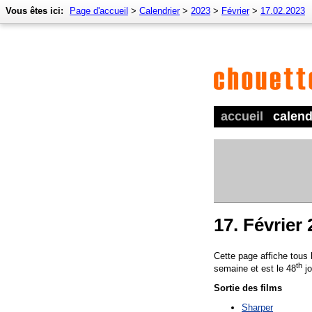
Vous êtes ici:
Page d'accueil
>
Calendrier
>
2023
>
Février
>
17.02.2023
accueil
calend
17. Février
Cette page affiche tous
th
semaine et est le 48
jo
Sortie des films
Sharper