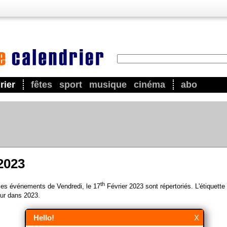
rier
fêtes
sport
musique
cinéma
abo
 2023
th
 les événements de Vendredi, le 17
Février 2023 sont répertoriés. L'étiquette
ur dans 2023.
Hello!
X