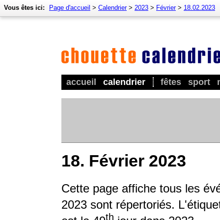
Vous êtes ici:
Page d'accueil
>
Calendrier
>
2023
>
Février
>
18.02.2023
accueil
calendrier
fêtes
sport
18. Février 2023
Cette page affiche tous les é
2023 sont répertoriés. L'étique
th