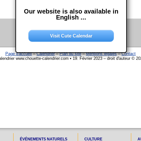
Our website is also available in
English ...
Visit Cute Calendar
Page d'accueil
–
Calendrier
–
Plan du site
–
Mentions légales
–
Contact
lendrier www.chouette-calendrier.com • 19. Février 2023 – droit d'auteur © 2
ÉVÉNEMENTS NATURELS
CULTURE
A