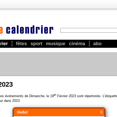
rier
fêtes
sport
musique
cinéma
abo
 2023
th
 les événements de Dimanche, le 19
Février 2023 sont répertoriés. L'étiquett
ur dans 2023.
Hello!
X