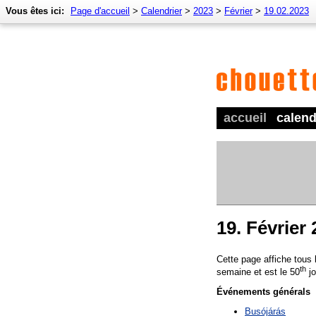
Vous êtes ici:
Page d'accueil
>
Calendrier
>
2023
>
Février
>
19.02.2023
accueil
calend
19. Février
Cette page affiche tous
th
semaine et est le 50
jo
Événements générals
Busójárás