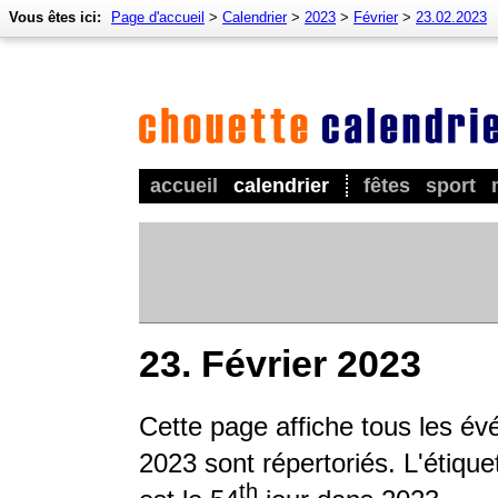
Vous êtes ici:
Page d'accueil
>
Calendrier
>
2023
>
Février
>
23.02.2023
accueil
calendrier
fêtes
sport
23. Février 2023
Cette page affiche tous les év
2023 sont répertoriés. L'étique
th