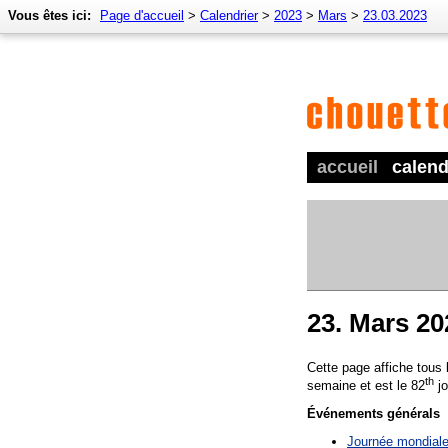
Vous êtes ici:
Page d'accueil
>
Calendrier
>
2023
>
Mars
>
23.03.2023
accueil
calend
23. Mars 20
Cette page affiche tous
th
semaine et est le 82
jo
Événements générals
Journée mondiale