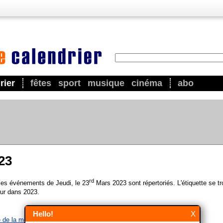
rier
fêtes
sport
musique
cinéma
abo
23
rd
 les événements de Jeudi, le 23
Mars 2023 sont répertoriés. L'étiquette se t
ur dans 2023.
Hello!
X
 de la météorologie