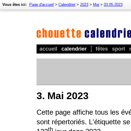
Vous êtes ici:
Page d'accueil
>
Calendrier
>
2023
>
Mai
>
03.05.2023
accueil
calendrier
fêtes
sport
3. Mai 2023
Cette page affiche tous les év
sont répertoriés. L'étiquette s
th