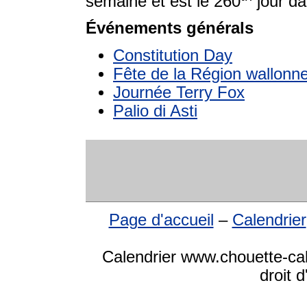
semaine et est le 260
jour da
Événements générals
Constitution Day
Fête de la Région wallonn
Journée Terry Fox
Palio di Asti
Page d'accueil
–
Calendrier
Calendrier www.chouette-ca
droit 