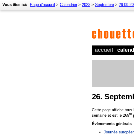
Vous êtes ici:
Page d'accueil
>
Calendrier
>
2023
>
Septembre
>
26.09.2
accueil
calend
26. Septem
Cette page affiche tous
th
semaine et est le 269
j
Événements générals
Journée europée