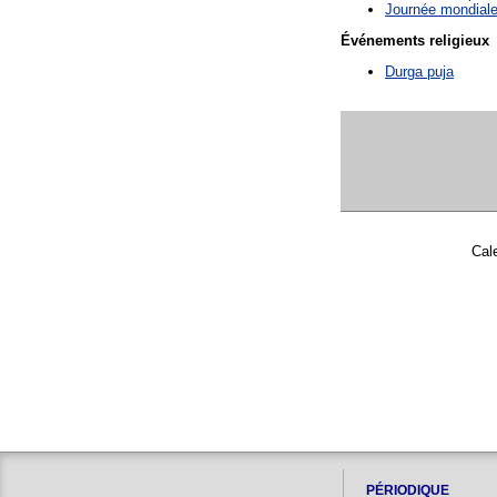
Journée mondiale
Événements religieux
Durga puja
Cal
PÉRIODIQUE