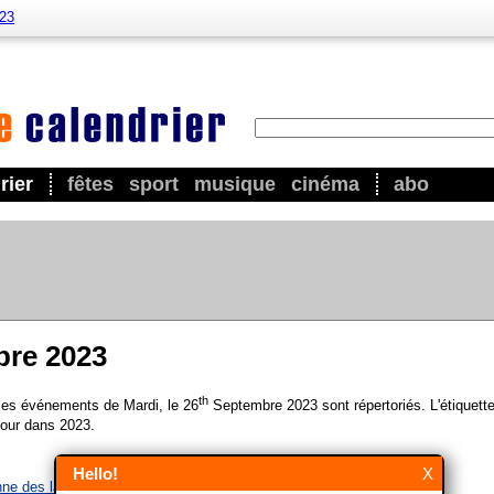
023
rier
fêtes
sport
musique
cinéma
abo
bre 2023
th
 les événements de Mardi, le 26
Septembre 2023 sont répertoriés. L'étiquette
our dans 2023.
Hello!
X
nne des langues