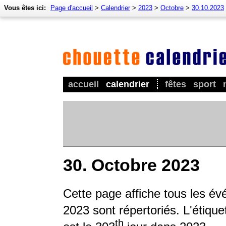
Vous êtes ici:
Page d'accueil
>
Calendrier
>
2023
>
Octobre
>
30.10.2023
accueil
calendrier
fêtes
sport
30. Octobre 2023
Cette page affiche tous les év
2023 sont répertoriés. L'étique
th