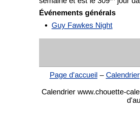
semaine et est le 309
jour da
Événements générals
Guy Fawkes Night
Page d'accueil
–
Calendrier
Calendrier www.chouette-cale
d'a