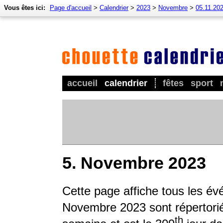
Vous êtes ici:
Page d'accueil
>
Calendrier
>
2023
>
Novembre
>
05.11.20
accueil
calendrier
fêtes
sport
5. Novembre 2023
Cette page affiche tous les é
Novembre 2023 sont répertoriés
th