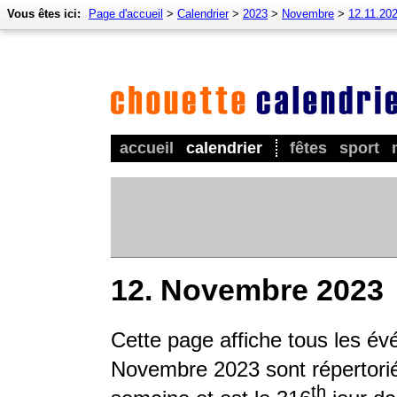
Vous êtes ici:
Page d'accueil
>
Calendrier
>
2023
>
Novembre
>
12.11.20
accueil
calendrier
fêtes
sport
12. Novembre 2023
Cette page affiche tous les é
Novembre 2023 sont répertoriés
th