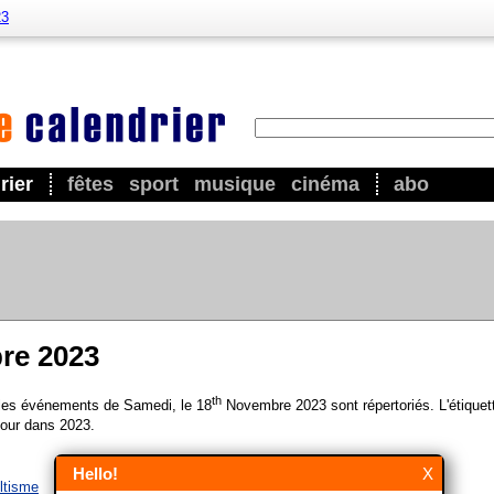
23
rier
fêtes
sport
musique
cinéma
abo
re 2023
th
 les événements de Samedi, le 18
Novembre 2023 sont répertoriés. L'étiquet
our dans 2023.
Hello!
X
ltisme