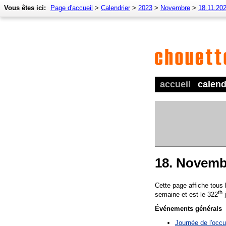
Vous êtes ici:
Page d'accueil
>
Calendrier
>
2023
>
Novembre
>
18.11.20
accueil
calend
18. Novemb
Cette page affiche tous
th
semaine et est le 322
j
Événements générals
Journée de l'occu