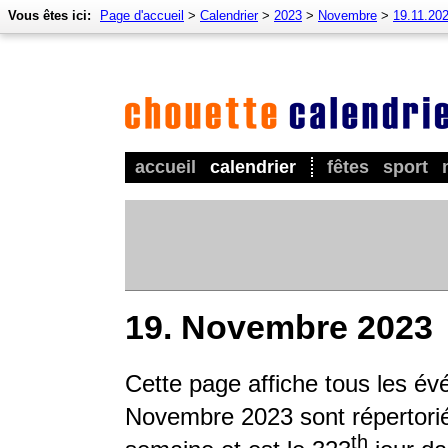
Vous êtes ici:
Page d'accueil
>
Calendrier
>
2023
>
Novembre
>
19.11.20
accueil
calendrier
fêtes
sport
19. Novembre 2023
Cette page affiche tous les é
Novembre 2023 sont répertoriés
th