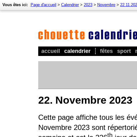
Vous êtes ici:
Page d'accueil
>
Calendrier
>
2023
>
Novembre
>
22.11.20
accueil
calendrier
fêtes
sport
22. Novembre 2023
Cette page affiche tous les é
Novembre 2023 sont répertoriés
th