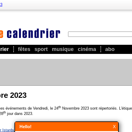
23
rier
fêtes
sport
musique
cinéma
abo
re 2023
th
 les événements de Vendredi, le 24
Novembre 2023 sont répertoriés. L'étique
th
28
jour dans 2023.
Hello!
X
r Istanbul