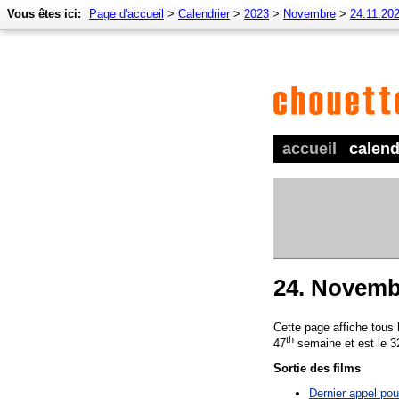
Vous êtes ici:
Page d'accueil
>
Calendrier
>
2023
>
Novembre
>
24.11.20
accueil
calend
24. Novemb
Cette page affiche tous
th
47
semaine et est le 3
Sortie des films
Dernier appel pou