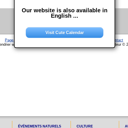
Our website is also available in
English ...
Visit Cute Calendar
Page d'accueil
–
Calendrier
–
Plan du site
–
Mentions légales
–
Contact
endrier www.chouette-calendrier.com • 24. Novembre 2023 – droit d'auteur © 
ÉVÉNEMENTS NATURELS
CULTURE
A