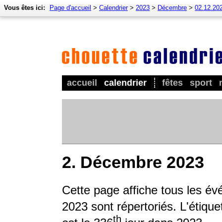
Vous êtes ici:
Page d'accueil
>
Calendrier
>
2023
>
Décembre
>
02.12.20
accueil
calendrier
fêtes
sport
2. Décembre 2023
Cette page affiche tous les é
2023 sont répertoriés. L'étique
th