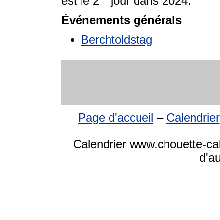
est le 2
jour dans 2024.
Événements générals
Berchtoldstag
Page d'accueil
–
Calendrier
Calendrier www.chouette-cale
d'a