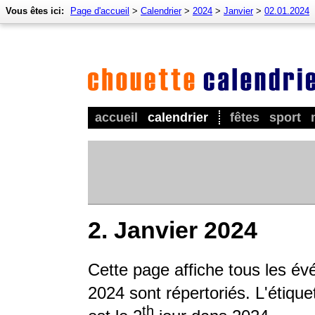
Vous êtes ici:
Page d'accueil
>
Calendrier
>
2024
>
Janvier
>
02.01.2024
accueil
calendrier
fêtes
sport
2. Janvier 2024
Cette page affiche tous les év
2024 sont répertoriés. L'étique
th