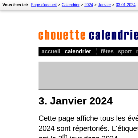
Vous êtes ici:
Page d'accueil
>
Calendrier
>
2024
>
Janvier
>
03.01.2024
accueil
calendrier
fêtes
sport
3. Janvier 2024
Cette page affiche tous les év
2024 sont répertoriés. L'étique
th