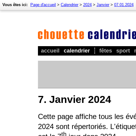
Vous êtes ici:
Page d'accueil
>
Calendrier
>
2024
>
Janvier
>
07.01.2024
accueil
calendrier
fêtes
sport
7. Janvier 2024
Cette page affiche tous les é
2024 sont répertoriés. L'étique
th