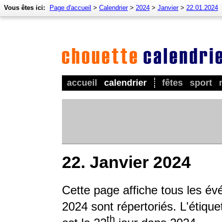
Vous êtes ici:
Page d'accueil
>
Calendrier
>
2024
>
Janvier
>
22.01.2024
accueil
calendrier
fêtes
sport
22. Janvier 2024
Cette page affiche tous les év
2024 sont répertoriés. L'étique
th