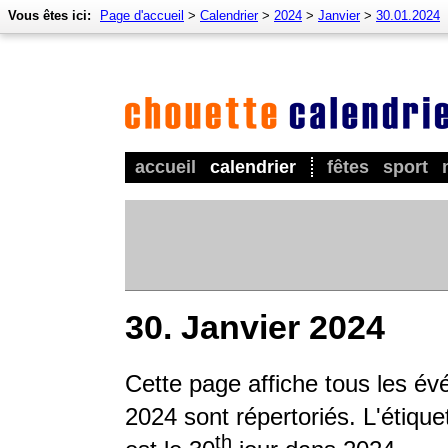
Vous êtes ici:
Page d'accueil
>
Calendrier
>
2024
>
Janvier
>
30.01.2024
accueil
calendrier
fêtes
sport
30. Janvier 2024
Cette page affiche tous les é
2024 sont répertoriés. L'étique
th