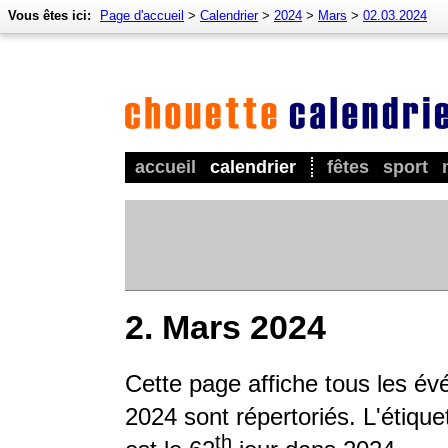
Vous êtes ici:
Page d'accueil
>
Calendrier
>
2024
>
Mars
>
02.03.2024
accueil
calendrier
fêtes
sport
2. Mars 2024
Cette page affiche tous les é
2024 sont répertoriés. L'étique
th