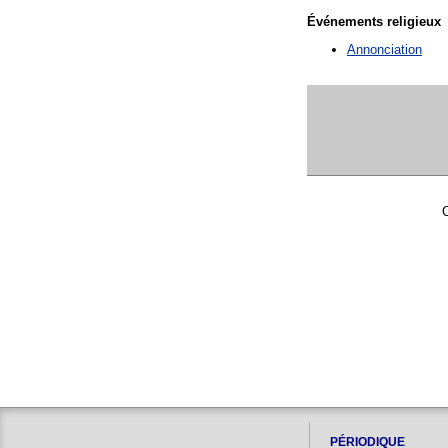
Événements religieux
Annonciation
C
PÉRIODIQUE