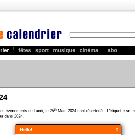
rier
fêtes
sport
musique
cinéma
abo
24
th
 les événements de Lundi, le 25
Mars 2024 sont répertoriés. L'étiquette se t
ur dans 2024.
Hello!
X