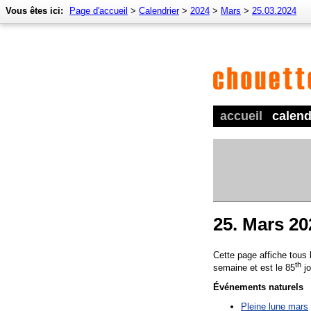
Vous êtes ici:
Page d'accueil
>
Calendrier
>
2024
>
Mars
>
25.03.2024
accueil
calend
25. Mars 20
Cette page affiche tous
th
semaine et est le 85
jo
Événements naturels
Pleine lune mars