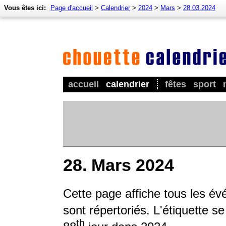
Vous êtes ici:
Page d'accueil
>
Calendrier
>
2024
>
Mars
>
28.03.2024
accueil
calendrier
fêtes
sport
28. Mars 2024
Cette page affiche tous les év
sont répertoriés. L'étiquette s
th