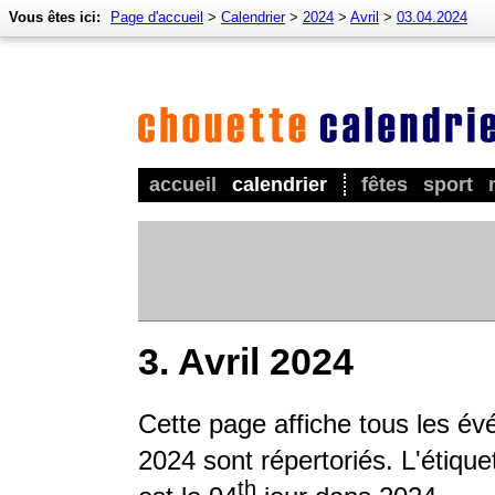
Vous êtes ici:
Page d'accueil
>
Calendrier
>
2024
>
Avril
>
03.04.2024
accueil
calendrier
fêtes
sport
3. Avril 2024
Cette page affiche tous les év
2024 sont répertoriés. L'étique
th