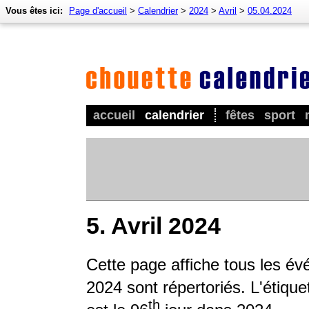
Vous êtes ici:
Page d'accueil
>
Calendrier
>
2024
>
Avril
>
05.04.2024
accueil
calendrier
fêtes
sport
5. Avril 2024
Cette page affiche tous les é
2024 sont répertoriés. L'étique
th