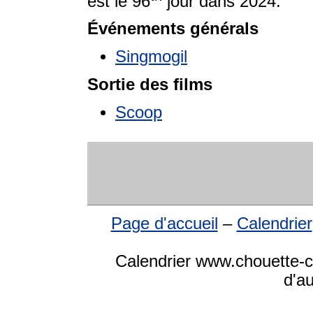
est le 96
jour dans 2024.
Événements générals
Singmogil
Sortie des films
Scoop
Page d'accueil
–
Calendrier
Calendrier www.chouette-cal
d'a