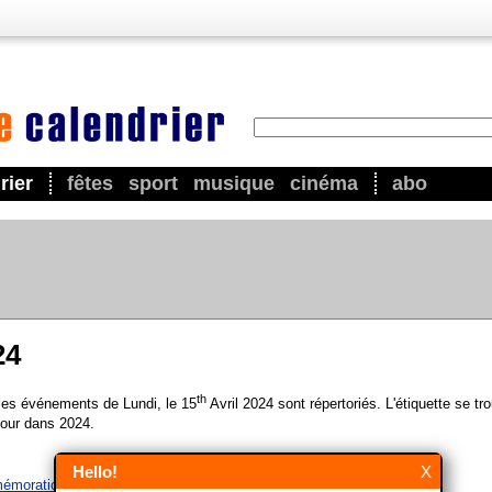
rier
fêtes
sport
musique
cinéma
abo
24
th
 les événements de Lundi, le 15
Avril 2024 sont répertoriés. L'étiquette se tr
our dans 2024.
Hello!
X
émoration du Titanic