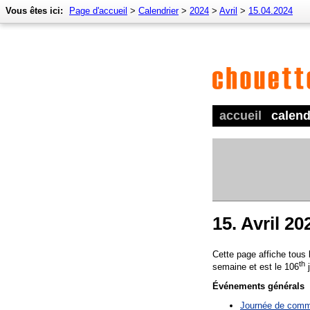
Vous êtes ici:
Page d'accueil
>
Calendrier
>
2024
>
Avril
>
15.04.2024
accueil
calend
15. Avril 20
Cette page affiche tous
th
semaine et est le 106
j
Événements générals
Journée de comm