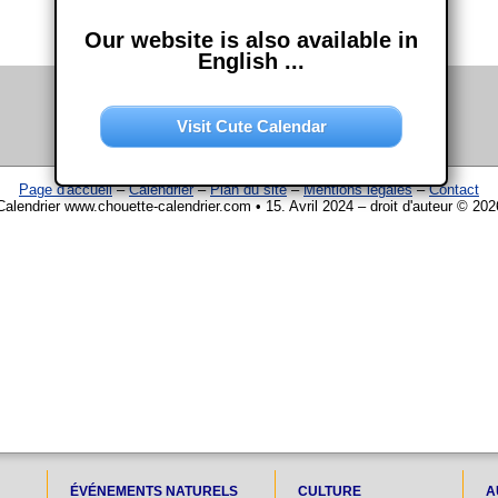
Our website is also available in
English ...
Visit Cute Calendar
Page d'accueil
–
Calendrier
–
Plan du site
–
Mentions légales
–
Contact
Calendrier www.chouette-calendrier.com • 15. Avril 2024 – droit d'auteur © 202
ÉVÉNEMENTS NATURELS
CULTURE
A