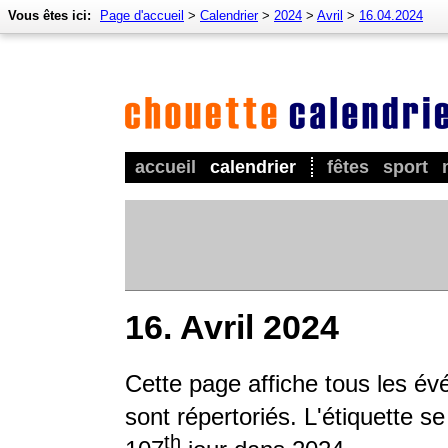
Vous êtes ici:
Page d'accueil
>
Calendrier
>
2024
>
Avril
>
16.04.2024
accueil
calendrier
fêtes
sport
16. Avril 2024
Cette page affiche tous les é
sont répertoriés. L'étiquette s
th