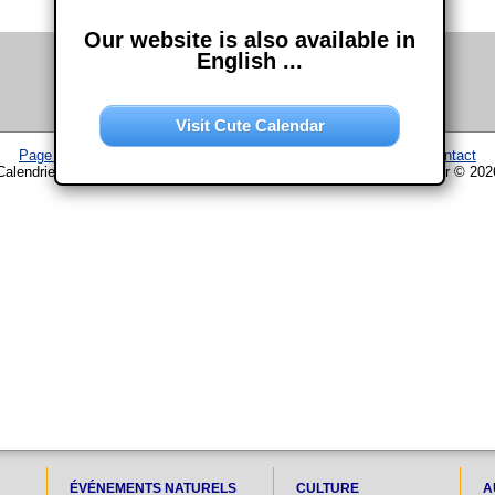
Our website is also available in
English ...
Visit Cute Calendar
Page d'accueil
–
Calendrier
–
Plan du site
–
Mentions légales
–
Contact
Calendrier www.chouette-calendrier.com • 18. Avril 2024 – droit d'auteur © 202
ÉVÉNEMENTS NATURELS
CULTURE
A