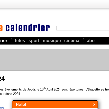
rier
fêtes
sport
musique
cinéma
abo
24
th
 les événements de Jeudi, le 18
Avril 2024 sont répertoriés. L'étiquette se tr
our dans 2024.
Hello!
X
ires