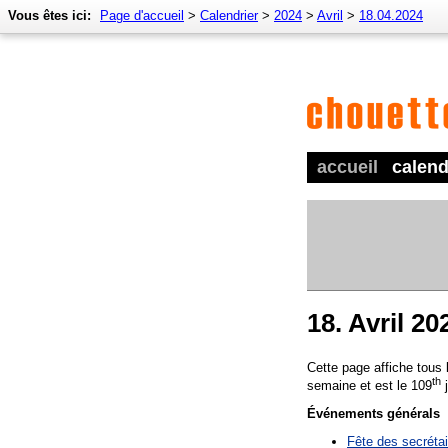
Vous êtes ici:
Page d'accueil
>
Calendrier
>
2024
>
Avril
>
18.04.2024
accueil
calend
18. Avril 20
Cette page affiche tous
th
semaine et est le 109
j
Événements générals
Fête des secréta