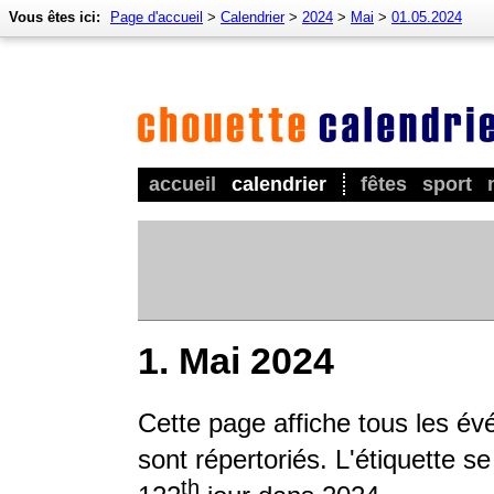
Vous êtes ici:
Page d'accueil
>
Calendrier
>
2024
>
Mai
>
01.05.2024
accueil
calendrier
fêtes
sport
1. Mai 2024
Cette page affiche tous les év
sont répertoriés. L'étiquette s
th